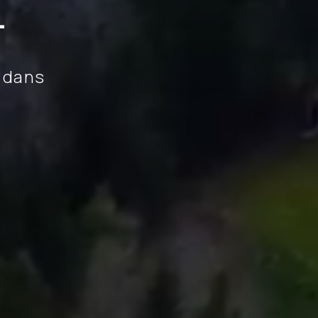
T
s dans