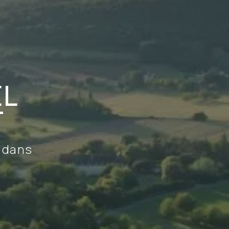
EL
T
s dans